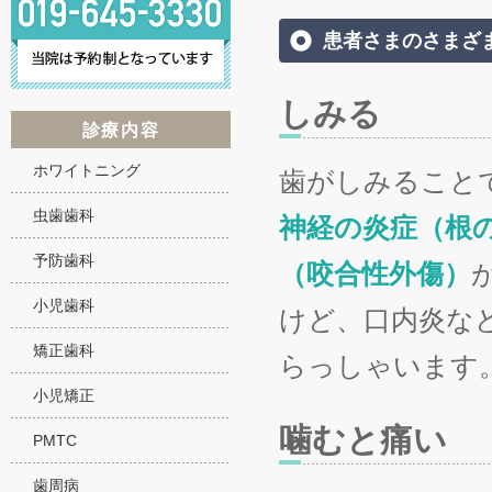
患者さまのさまざ
しみる
診療内容
ホワイトニング
歯がしみること
虫歯歯科
神経の炎症（根
予防歯科
（咬合性外傷）
小児歯科
けど、口内炎な
矯正歯科
らっしゃいます
小児矯正
噛むと痛い
PMTC
歯周病