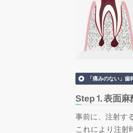
「痛みのない」歯
Step⒈表面麻
事前に、注射す
これにより注射