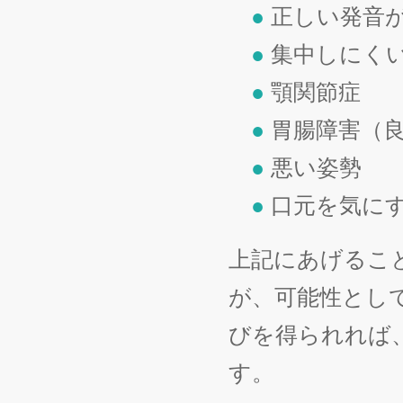
●
正しい発音
●
集中しにく
●
顎関節症
●
胃腸障害（
●
悪い姿勢
●
口元を気に
上記にあげるこ
が、可能性とし
びを得られれば
す。