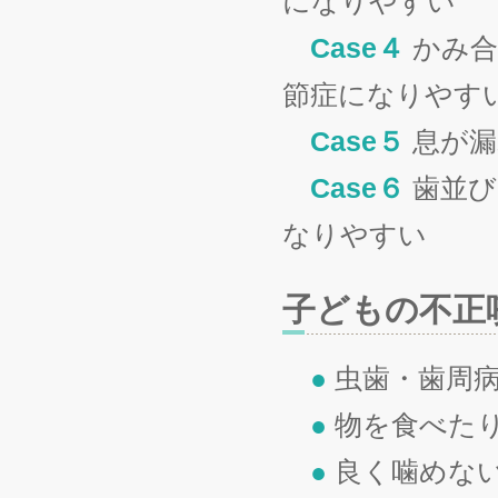
になりやすい
Case４
かみ合
節症になりやす
Case５
息が漏
Case６
歯並び
なりやすい
子どもの不正
●
虫歯・歯周
●
物を食べた
●
良く噛めな