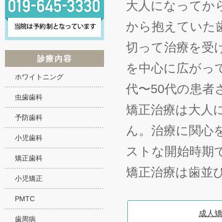
大人になってか
から抱えていた
切って治療を受け
診療内容
を中心に広がっ
ホワイトニング
代〜50代の患
虫歯歯科
矯正治療は大人
予防歯科
ん。治療に関心
小児歯科
ストな開始時期
矯正歯科
矯正治療は歯並
小児矯正
PMTC
成人
歯周病